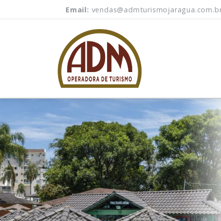
Email:
vendas@admturismojaragua.com.b